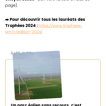
page).
➡️ Pour découvrir tous les lauréats des
Trophées 2024 :
https://www.trophees-
enr.fr/edition-2024/
À LIRE AUSSI
Un parc éolien sans recours, c’est