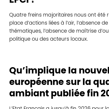
Quatre
freins
majoritaires
nous
ont
été
place
d’actions
liées
à
l’air
,
l’absence
d
thématiques
,
l’absence
de
maîtrise
d’o
politique
ou
des
acteurs
locaux
.
Qu’implique la nouvel
européenne sur la qual
ambiant publiée fin 2
L’Etat Français a jusqu’à fin 2026 pour l