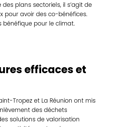
re des
plans
sectoriels,
il s’agit de
ux pour avoir des co-bénéfices.
rs bénéfique pour le climat.
res efficaces et
aint-Tropez et La Réunion ont mis
nl
è
vement des dé
chets
es solutions de valorisation