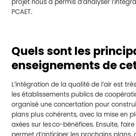
projet nous a permis d’analyser l’intégrat
PCAET.
Quels sont les princi
enseignements de cet
L’intégration
de la
qualité
de
l’air
est tr
è
les
établissements
publics de
coopérati
organisé
une
concertation pour
constru
plans plus
cohé
rents
, avec la mise
en
p
axées
sur les
co-
b
énéfices
. Ensuite, fair
permet
d’anticiper
les
prochains
plans, 