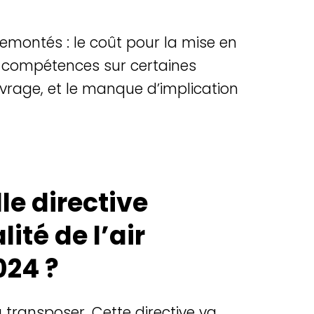
remontés
: le
co
ût
pour la mise
en
e
compétences
sur
certaines
uvrage
, et le manque
d’implication
le directive
ité de l’air
024 ?
a transposer. Cette directive va