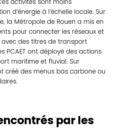
 Ces
activit
és sont moins
ion d’é
nergie
à l’échelle locale. Sur
ture, la Métropole de Rouen a mis en
ts pour connecter les réseaux et
 avec des titres de transport
les PCAET ont dé
ploy
é des actions
ort maritime et fluvial. Sur
s ont créé des menus bas carbone ou
laires.
rencontrés par les