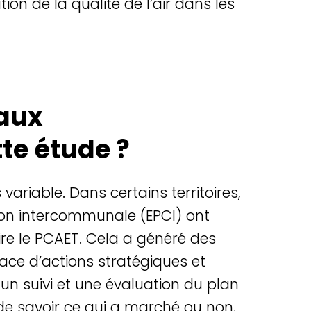
ion de la qualité de l’air dans les
paux
te étude ?
s variable
. Dans
certains
territoires
,
on
intercommunale
(EPCI)
ont
ire
le PCAET. Cela a
généré
des
lace
d’actions
stratégiques
et
e un
suivi
et
une
é
valuation
du plan
de savoir
ce
qui a
marché
ou
non,