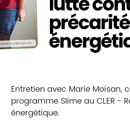
lutte cont
précarité
énergéti
oelle Lefeuvre chez Mr Prosper pour le programme SLIME contre la precarite energetique. Pour le reseau CLER. Saint Herblain le 27/03/2023.
N
Entretien avec Marie Moisan, 
programme Slime au CLER - Ré
énergétique.