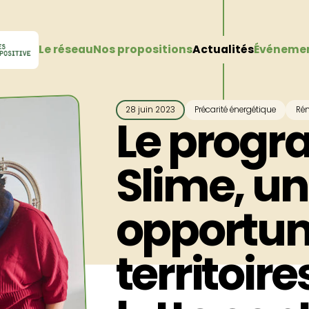
Le réseau
Nos propositions
Actualités
Événeme
28 juin 2023
Précarité énergétique
Rén
Le prog
Slime, u
opportuni
territoire