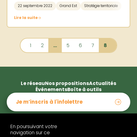
22 septembre 2022
Grand Est
Stratégie territoriale
Lire la suite
1
2
…
5
6
7
8
Le réseau
Nos propositions
Actualités
Événements
Boîte à outils
Je m’inscris à l'infolettre
En poursuivant votre
contact@tepos.fr
navigation sur ce