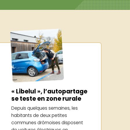
« Libelul », l’autopartage
se teste en zone rurale
Depuis quelques semaines, les
habitants de deux petites
communes drômoises disposent
de voitures électriques en