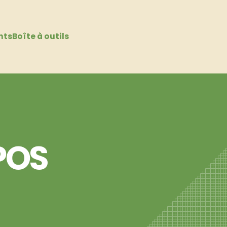
nts
Boîte à outils
EPOS