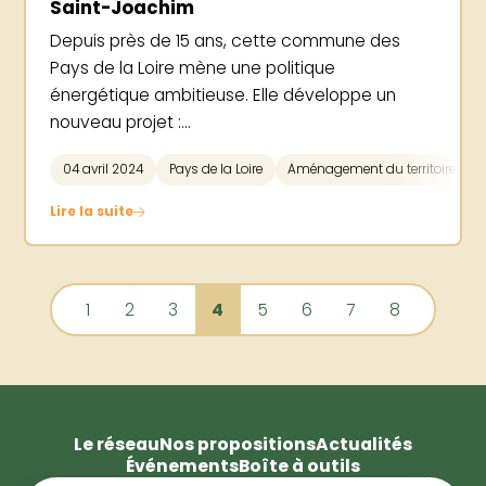
Saint-Joachim
Depuis près de 15 ans, cette commune des
Pays de la Loire mène une politique
énergétique ambitieuse. Elle développe un
nouveau projet :...
04 avril 2024
Pays de la Loire
Aménagement du territoire
Lire la suite
1
2
3
4
5
6
7
8
Le réseau
Nos propositions
Actualités
Événements
Boîte à outils